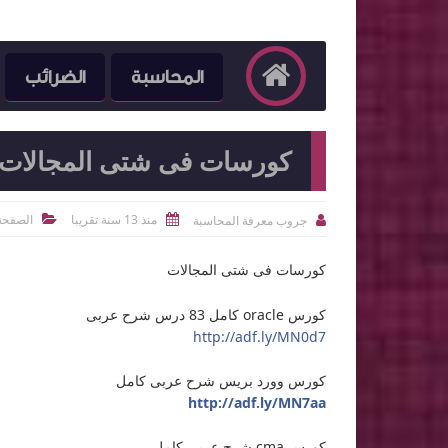
المحاسبة
الضرائب
كورسات فى شتى المجالات
منذ 13 سنة تقريبا
الصفحة 
جروب معرفة المحاسبة



كورسات فى شتى المجالات
كورس oracle كامل 83 درس شرح عربى
http://adf.ly/MN0d7
كورس وورد بريس شرح عربى كامل
http://adf.ly/MN7aa
كورس cma شرح عربى كامل