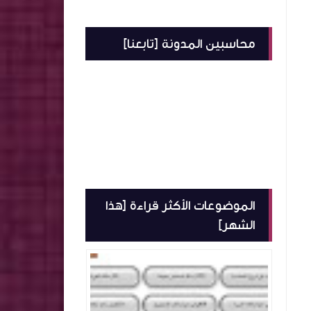
محاسبين المدونة [تابعنا]
الموضوعات الأكثر قراءة [هذا
الشهر]