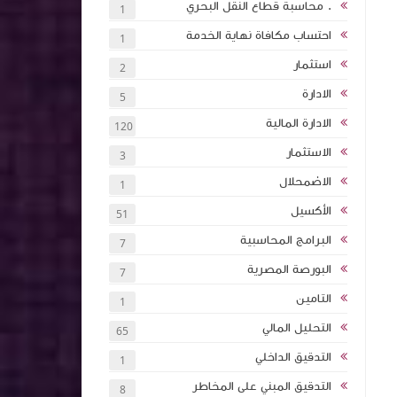
. محاسبة قطاع النقل البحري
1
احتساب مكافاة نهاية الخدمة
1
 بالذكاء
استثمار
2
اول اكثر
الادارة
5
الادارة المالية
120
ة (انجليزي
الاستثمار
3
ئة نقاط
الاضمحلال
1
الأكسيل
51
كتاب اساسيات الاستثمار والتمويل 2024 كلية
البرامج المحاسبية
7
ان
البورصة المصرية
7
التامين
1
تأثيرها على
التحليل المالي
65
الشركات
التدقيق الداخلي
1
التدقيق المبني على المخاطر
8
تخطيط