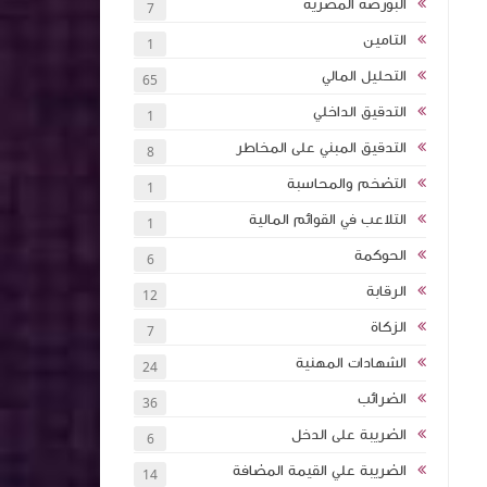
البورصة المصرية
7
التامين
1
تأثيرها على
التحليل المالي
65
الشركات
التدقيق الداخلي
1
التدقيق المبني على المخاطر
8
تخطيط
داخلي
التضخم والمحاسبة
1
امة كلية
التلاعب في القوائم المالية
1
اء هيئة
الحوكمة
6
ات النقدية
الرقابة
12
- متوسط -
الزكاة
7
الشهادات المهنية
24
 الاحتيال
الضرائب
36
الضريبة على الدخل
6
الضريبة علي القيمة المضافة
14
ت