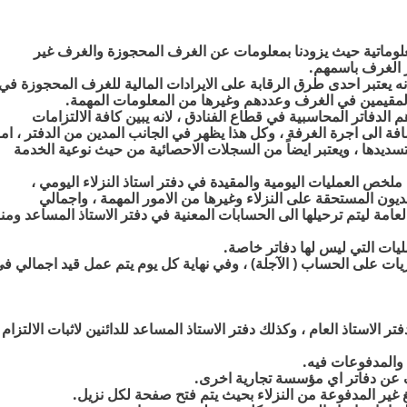
لوماتية حيث يزودنا بمعلومات عن الغرف المحجوزة والغرف غير
ز الغرف باسمهم
.
ه يعتبر احدى طرق الرقابة على الايرادات المالية للغرف المحجوزة في
 المقيمين في الغرف وعددهم وغيرها من المعلومات المهمة
.
هم الدفاتر المحاسبية في قطاع الفنادق ، لانه يبين كافة الالتزامات
افة الى اجرة الغرفة ، وكل هذا يظهر في الجانب المدين من الدفتر ، اما
 بتسديدها ، ويعتبر ايضاً من السجلات الاحصائية من حيث نوعية الخدمة
لخص العمليات اليومية والمقيدة في دفتر استاذ النزلاء اليومي ،
ديون المستحقة على النزلاء وغيرها من الامور المهمة ، واجمالي
العامة ليتم ترحيلها الى الحسابات المعنية في دفتر الاستاذ المساعد ومن
مليات التي ليس لها دفاتر خاصة
.
ريات على الحساب ( الآجلة
)
، وفي نهاية كل يوم يتم عمل قيد اجمالي ف
 الاستاذ العام ، وكذلك دفتر الاستاذ المساعد للدائنين لاثبات الالتزام
 والمدفوعات فيه
.
ف عن دفاتر اي مؤسسة تجارية اخرى
.
الغ غير المدفوعة من النزلاء بحيث يتم فتح صفحة لكل نزيل
.