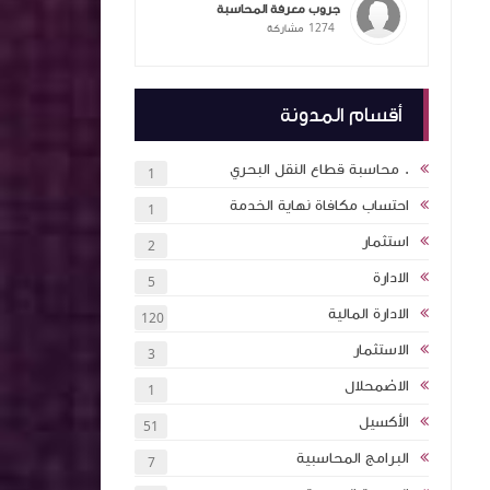
جروب معرفة المحاسبة
1274
مشاركة
ممارسات
ام الذكاء
التكاليف
المحاسبة
أقسام المدونة
يق عملي
ملخص معايير المحاسبة بشكل مبسط ٦ اجزاء
. محاسبة قطاع النقل البحري
1
احتساب مكافاة نهاية الخدمة
1
 بالذكاء
استثمار
2
اول اكثر
الادارة
5
الادارة المالية
120
ة (انجليزي
الاستثمار
3
ئة نقاط
الاضمحلال
1
الأكسيل
51
كتاب اساسيات الاستثمار والتمويل 2024 كلية
البرامج المحاسبية
7
ان