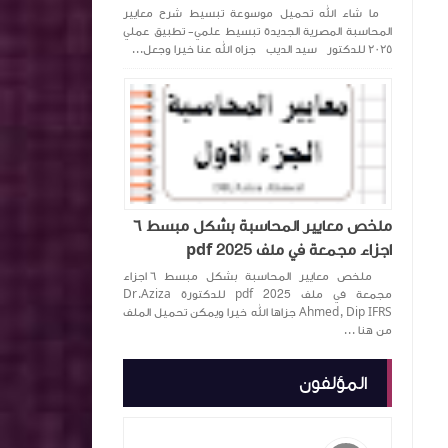
ما شاء الله تحميل موسوعة تبسيط شرح معايير
المحاسبة المصرية الجديدة تبسيط علمي- تطبيق عملي
٢٠٢٥ للدكتور سيد الديب جزاه الله عنا خيرا وجعل...
ملخص معايير المحاسبة بشكل مبسط ٦
اجزاء مجمعة في ملف pdf 2025
ملخص معايير المحاسبة بشكل مبسط ٦ اجزاء
مجمعة في ملف pdf 2025 للدكتورة ‏Dr.Aziza
Ahmed, Dip IFRS‏ جزاها الله خيرا ويمكن تحميل الملف
من هنا ...
المؤلفون