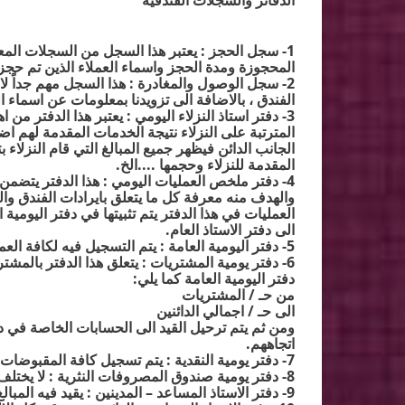
الدفاتر والسجلات الفندقية
1-
سجل الحجز : يعتبر هذا السجل من السجلات المع
المحجوزة ومدة الحجز واسماء العملاء الذين تم حج
2-
سجل الوصول والمغادرة : هذا السجل مهم جداً لان
الفندق ، بالاضافة الى تزويدنا بمعلومات عن اسماء
3-
دفتر استاذ النزلاء اليومي : يعتبر هذا الدفتر من ا
المترتبة على النزلاء نتيجة الخدمات المقدمة لهم اض
الجانب الدائن فيظهر جميع المبالغ التي قام النزلاء
المقدمة للنزلاء وحجمها ....الخ
.
4-
دفتر ملخص العمليات اليومي : هذا الدفتر يتضمن م
والهدف منه معرفة كل ما يتعلق بايرادات الفندق وال
العمليات في هذا الدفتر يتم تثبيتها في دفتر اليومية 
الى دفتر الاستاذ العام
.
5-
دفتر اليومية العامة : يتم التسجيل فيه لكافة الع
6-
دفتر يومية المشتريات : يتعلق هذا الدفتر بالمشت
دفتر اليومية العامة كما يلي
:
من حـ / المشتريات
الى حـ / اجمالي الدائنين
ومن ثم يتم ترحيل القيد الى الحسابات الخاصة في دفتر
اتجاههم
.
7-
دفتر يومية النقدية : يتم تسجيل كافة المقبوضات
8-
دفتر يومية صندوق المصروفات النثرية : لا يختل
9-
دفتر الاستاذ المساعد – المدينين : يقيد فيه المب