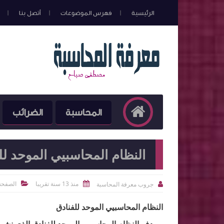
الرئيسية
فهرس الموضوعات
أتصل بنا
المحاسبة
الضرائب
النظام المحاسبيي الموحد لل
منذ 13 سنة تقريبا
الصفحة 
جروب معرفة المحاسبة



النظام المحاسبيي الموحد للفنادق