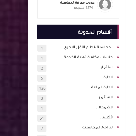
جروب معرفة المحاسبة
1274
مشاركة
ممارسات
ام الذكاء
التكاليف
المحاسبة
أقسام المدونة
يق عملي
ملخص معايير المحاسبة بشكل مبسط ٦ اجزاء
. محاسبة قطاع النقل البحري
1
احتساب مكافاة نهاية الخدمة
1
 بالذكاء
استثمار
2
اول اكثر
الادارة
5
الادارة المالية
120
ة (انجليزي
الاستثمار
3
ئة نقاط
الاضمحلال
1
الأكسيل
51
كتاب اساسيات الاستثمار والتمويل 2024 كلية
البرامج المحاسبية
7
ان