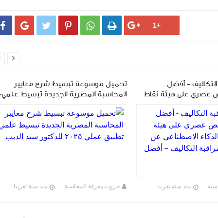








لتكاليف - أفضل
تحميل موسوعة تبسيط شرح معايير
 عصري على هيئة نقاط
المحاسبة المصرية الجديدة تبسيط علمي-
 الاصطناعي عن كتاب
تطبيق عملي ٢٠٢٥ للدكتور سيد الديب
لتكاليف – أفضل
سبة
منذ سنة تقريبا
جروب معرفة المحاسبة
منذ سنة تقريبا