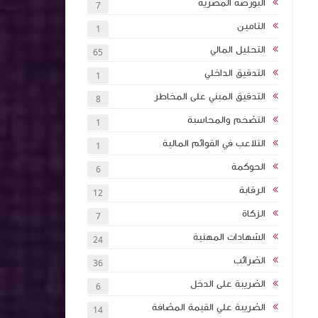
البورصة المصرية
7
التامين
1
تأثيرها على
التحليل المالي
65
الشركات
التدقيق الداخلي
1
التدقيق المبني على المخاطر
8
تخطيط
داخلي
التضخم والمحاسبة
1
امة كلية
التلاعب في القوائم المالية
1
اء هيئة
الحوكمة
6
ات النقدية
الرقابة
12
- متوسط -
الزكاة
7
الشهادات المهنية
24
 الاحتيال
الضرائب
36
الضريبة على الدخل
6
الضريبة علي القيمة المضافة
14
ت