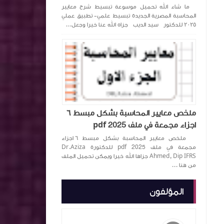
ما شاء الله تحميل موسوعة تبسيط شرح معايير
المحاسبة المصرية الجديدة تبسيط علمي- تطبيق عملي
٢٠٢٥ للدكتور سيد الديب جزاه الله عنا خيرا وجعل...
ملخص معايير المحاسبة بشكل مبسط ٦
اجزاء مجمعة في ملف pdf 2025
ملخص معايير المحاسبة بشكل مبسط ٦ اجزاء
مجمعة في ملف pdf 2025 للدكتورة ‏Dr.Aziza
Ahmed, Dip IFRS‏ جزاها الله خيرا ويمكن تحميل الملف
من هنا ...
المؤلفون