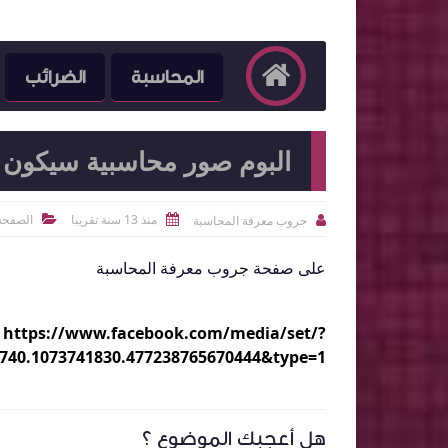
المحاسبة
الضرائب
البوم صور محاسبية سيكون م
منذ 13 سنة تقريبا
الصفحة 
جروب معرفة المحاسبة



على صفحة جروب معرفة المحاسبة
https://www.facebook.com/media/set/?
7740.1073741830.477238765670444&type=1
هل أعجبك الموضوع ؟