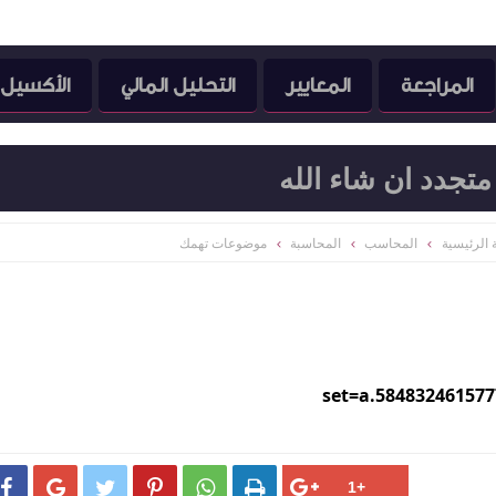
المراجعة
المعايير
التحليل المالي
الأكسيل
تجدد ان شاء الله
الرئيسية
المحاسب
المحاسبة
موضوعات تهمك
set=a.58483246157





