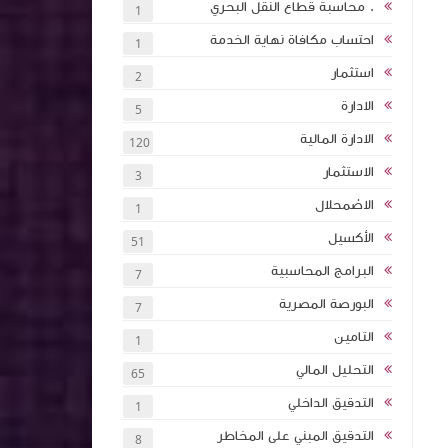
. محاسبة قطاع النقل البحري
1
احتساب مكافاة نهاية الخدمة
1
 بالذكاء
استثمار
2
اول اكثر
الادارة
5
الادارة المالية
120
ة (انجليزي
الاستثمار
3
ئة نقاط
الاضمحلال
1
الأكسيل
51
كتاب اساسيات الاستثمار والتمويل 2024 كلية
البرامج المحاسبية
7
ان
البورصة المصرية
7
التامين
1
تأثيرها على
التحليل المالي
65
الشركات
التدقيق الداخلي
1
التدقيق المبني على المخاطر
8
تخطيط