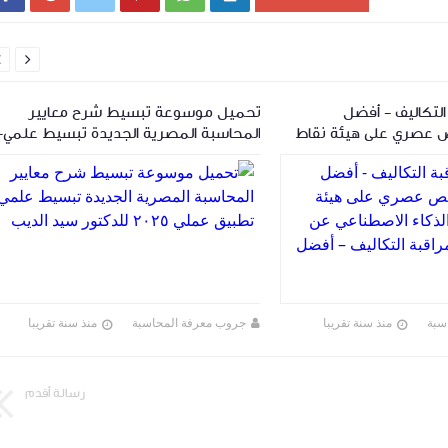


لتكاليف - أفضل
تحميل موسوعة تبسيط شرح معايير
 عصري على هيئة نقاط
المحاسبة المصرية الجديدة تبسيط علمي-
 الاصطناعي عن كتاب
تطبيق عملي ٢٠٢٥ للدكتور سيد الديب
لتكاليف – أفضل
سبة
منذ سنة تقريبا
جروب معرفة المحاسبة
منذ سنة تقريبا
رسالة أقدم