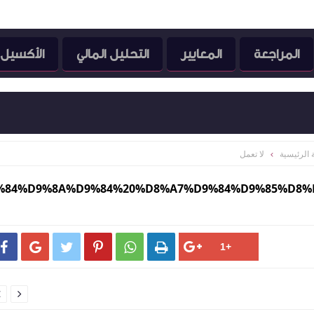
المراجعة
المعايير
التحليل المالي
الأكسيل
الرئيسية
لا تعمل
AF%D9%84%D9%8A%D9%84%20%D8%A7%D9%84%D9%85%D







