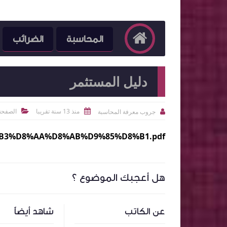
المحاسبة
الضرائب
دليل المستثمر
منذ 13 سنة تقريبا
الصفحة 
جروب معرفة المحاسبة



8%B3%D8%AA%D8%AB%D9%85%D8%B1.pdf
هل أعجبك الموضوع ؟
عن الكاتب
شاهد أيضاً