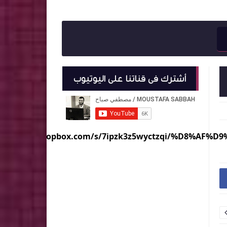
أشترك فى قناتنا على اليوتيوب
ps://www.dropbox.com/s/7ipzk3z5wyctzqi/%D8%