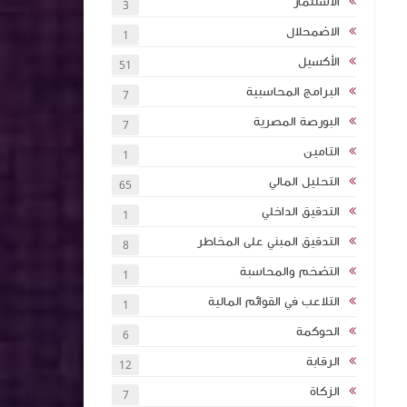
. محاسبة قطاع النقل البحري
1
احتساب مكافاة نهاية الخدمة
1
 بالذكاء
استثمار
2
اول اكثر
الادارة
5
الادارة المالية
120
ة (انجليزي
الاستثمار
3
ئة نقاط
الاضمحلال
1
الأكسيل
51
كتاب اساسيات الاستثمار والتمويل 2024 كلية
البرامج المحاسبية
7
ان
البورصة المصرية
7
التامين
1
تأثيرها على
التحليل المالي
65
الشركات
التدقيق الداخلي
1
التدقيق المبني على المخاطر
8
تخطيط