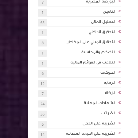
البورصة المصرية
7
التامين
1
تأثيرها على
التحليل المالي
65
الشركات
التدقيق الداخلي
1
التدقيق المبني على المخاطر
8
تخطيط
داخلي
التضخم والمحاسبة
1
امة كلية
التلاعب في القوائم المالية
1
اء هيئة
الحوكمة
6
ات النقدية
الرقابة
12
- متوسط -
الزكاة
7
الشهادات المهنية
24
 الاحتيال
الضرائب
36
الضريبة على الدخل
6
الضريبة علي القيمة المضافة
14
ت