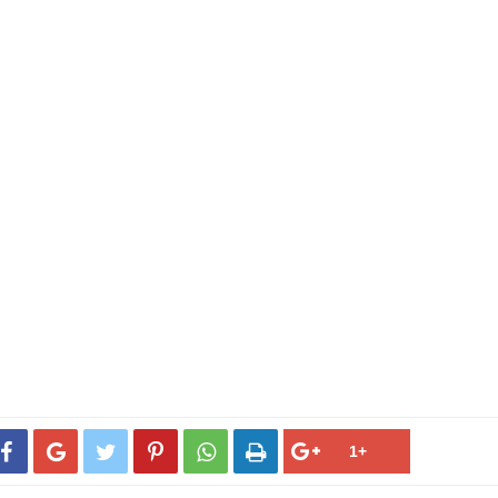





