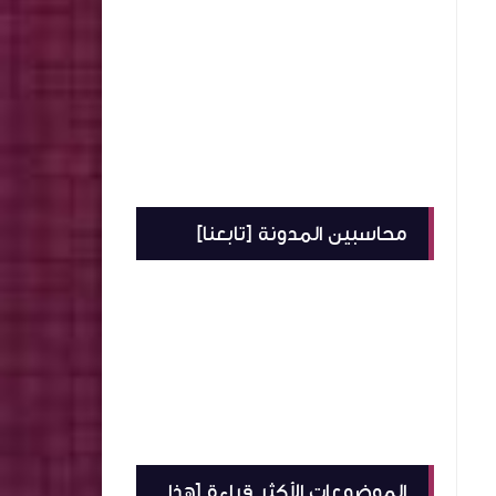
محاسبين المدونة [تابعنا]
الموضوعات الأكثر قراءة [هذا