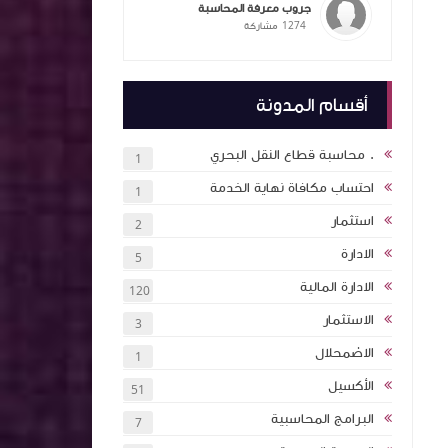
جروب معرفة المحاسبة
1274
مشاركة
ممارسات
ام الذكاء
التكاليف
المحاسبة
أقسام المدونة
يق عملي
ملخص معايير المحاسبة بشكل مبسط ٦ اجزاء
. محاسبة قطاع النقل البحري
1
احتساب مكافاة نهاية الخدمة
1
 بالذكاء
استثمار
2
اول اكثر
الادارة
5
الادارة المالية
120
ة (انجليزي
الاستثمار
3
ئة نقاط
الاضمحلال
1
الأكسيل
51
كتاب اساسيات الاستثمار والتمويل 2024 كلية
البرامج المحاسبية
7
ان