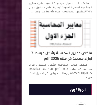
ما شاء الله تحميل موسوعة تبسيط شرح معايير
المحاسبة المصرية الجديدة تبسيط علمي- تطبيق عملي
٢٠٢٥ للدكتور سيد الديب جزاه الله عنا خيرا وجعل...
ملخص معايير المحاسبة بشكل مبسط ٦
اجزاء مجمعة في ملف pdf 2025
ملخص معايير المحاسبة بشكل مبسط ٦ اجزاء
مجمعة في ملف pdf 2025 للدكتورة ‏Dr.Aziza
Ahmed, Dip IFRS‏ جزاها الله خيرا ويمكن تحميل الملف
من هنا ...
المؤلفون