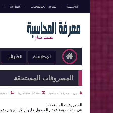
الرئيسية
فهرس الموضوعات
أتصل بنا
المحاسبة
الضرائب
المصروفات المستحقة
منذ 12 سنة تقريبا
الصفحة 
جروب معرفة المحاسبة



المصروفات المستحقة
هى خدمات ومنافع تم الحصول عليها ولكن لم يتم دفع ا