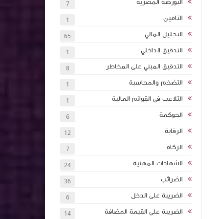
البورصة المصرية
7
التامين
1
تأثيرها على
التحليل المالي
65
الشركات
التدقيق الداخلي
1
التدقيق المبني على المخاطر
8
تخطيط
داخلي
التضخم والمحاسبة
1
امة كلية
التلاعب في القوائم المالية
1
اء هيئة
الحوكمة
6
ات النقدية
الرقابة
12
- متوسط -
الزكاة
7
الشهادات المهنية
24
 الاحتيال
الضرائب
36
الضريبة على الدخل
6
الضريبة علي القيمة المضافة
14
ت