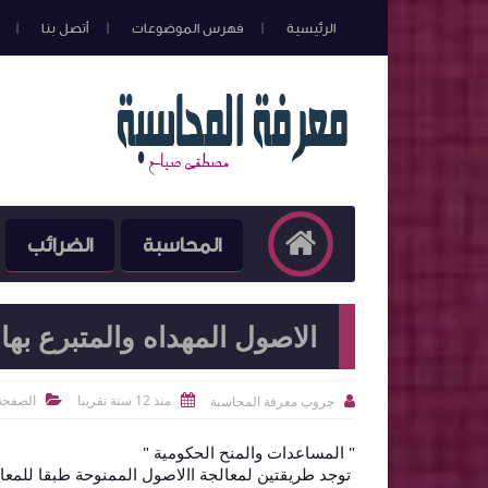
الرئيسية
فهرس الموضوعات
أتصل بنا
المحاسبة
الضرائب
الاصول المهداه والمتبرع بها
منذ 12 سنة تقريبا
الصفحة 
جروب معرفة المحاسبة



" المساعدات والمنح الحكومية "
توجد طريقتين لمعالجة االاصول الممنوحة طبقا للمعايي