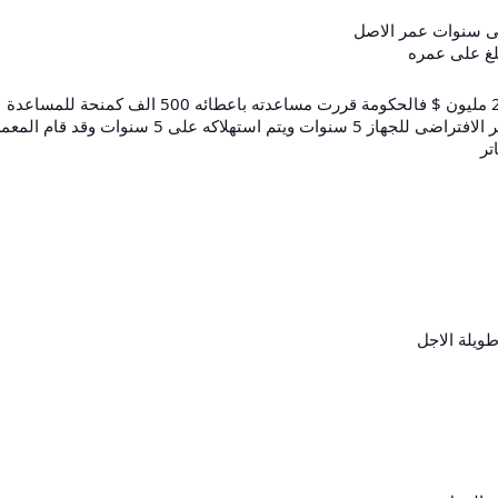
على سنوات عمر الاصل
بلغ على عمره
معمل تحاليل طبيبة اراد شراء جهاز طبى غالى قيمته 2 مليون $ فالحكومة قررت مساعدته باعطائه 500 الف كمنحة للمساعدة
فى شراء الجهاز من اجل مساعدة المواطنين وان العمر الافتراضى للجهاز 5 سنوات ويتم استهلاكه على 5 سنوات وقد قام
تر
ويلة الاجل