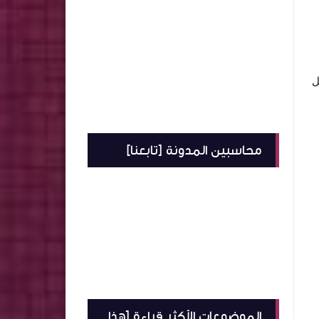
 المعمل
محاسبين المدونة [تابعنا]
الموضوعات الأكثر قراءة [هذا