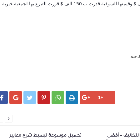
نحن شركة مقاولات لديها قطعة ارض تكلفتها 120 الف $ وقيمتها السوقية قدرت ب 150 الف $ قررت التبرع بها لجمعية خيرية
 جديد








لتكاليف - أفضل
تحميل موسوعة تبسيط شرح معايير