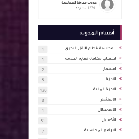
جروب معرفة المحاسبة
1274
مشاركة
ممارسات
ام الذكاء
التكاليف
المحاسبة
أقسام المدونة
يق عملي
ملخص معايير المحاسبة بشكل مبسط ٦ اجزاء
. محاسبة قطاع النقل البحري
1
احتساب مكافاة نهاية الخدمة
1
 بالذكاء
استثمار
2
اول اكثر
الادارة
5
الادارة المالية
120
ة (انجليزي
الاستثمار
3
ئة نقاط
الاضمحلال
1
الأكسيل
51
كتاب اساسيات الاستثمار والتمويل 2024 كلية
البرامج المحاسبية
7
ان