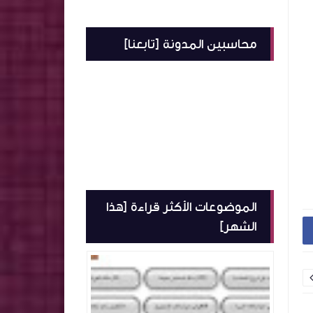
محاسبين المدونة [تابعنا]
الموضوعات الأكثر قراءة [هذا
الشهر]