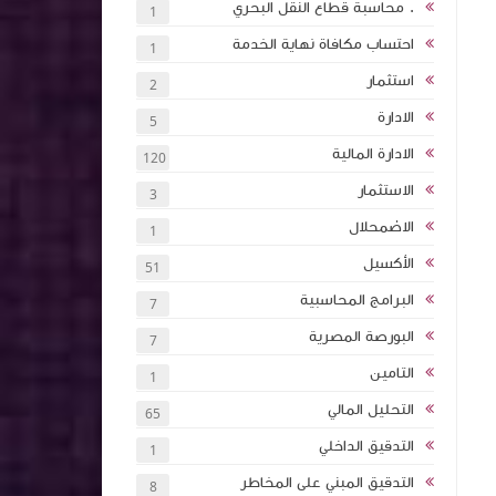
. محاسبة قطاع النقل البحري
1
احتساب مكافاة نهاية الخدمة
1
 بالذكاء
استثمار
2
اول اكثر
الادارة
5
الادارة المالية
120
ة (انجليزي
الاستثمار
3
ئة نقاط
الاضمحلال
1
الأكسيل
51
كتاب اساسيات الاستثمار والتمويل 2024 كلية
البرامج المحاسبية
7
ان
البورصة المصرية
7
التامين
1
تأثيرها على
التحليل المالي
65
الشركات
التدقيق الداخلي
1
التدقيق المبني على المخاطر
8
تخطيط