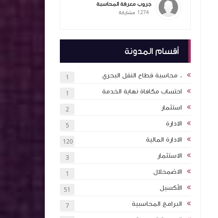
جروب معرفة المحاسبة
1274
مشاركة
ممارسات
ام الذكاء
التكاليف
المحاسبة
أقسام المدونة
يق عملي
ملخص معايير المحاسبة بشكل مبسط ٦ اجزاء
. محاسبة قطاع النقل البحري
1
احتساب مكافاة نهاية الخدمة
1
 بالذكاء
استثمار
2
اول اكثر
الادارة
5
الادارة المالية
120
ة (انجليزي
الاستثمار
3
ئة نقاط
الاضمحلال
1
الأكسيل
51
كتاب اساسيات الاستثمار والتمويل 2024 كلية
البرامج المحاسبية
7
ان