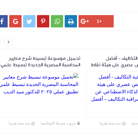








لتكاليف - أفضل
تحميل موسوعة تبسيط شرح معايير
 عصري على هيئة نقاط
المحاسبة المصرية الجديدة تبسيط علمي-
 الاصطناعي عن كتاب
تطبيق عملي ٢٠٢٥ للدكتور سيد الديب
لتكاليف – أفضل
سبة
منذ سنة تقريبا
جروب معرفة المحاسبة
منذ سنة تقريبا