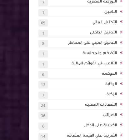
البورصة المصرية
7
التامين
1
تأثيرها على
التحليل المالي
65
الشركات
التدقيق الداخلي
1
التدقيق المبني على المخاطر
8
تخطيط
داخلي
التضخم والمحاسبة
1
امة كلية
التلاعب في القوائم المالية
1
اء هيئة
الحوكمة
6
ات النقدية
الرقابة
12
- متوسط -
الزكاة
7
الشهادات المهنية
24
 الاحتيال
الضرائب
36
الضريبة على الدخل
6
الضريبة علي القيمة المضافة
14
ت