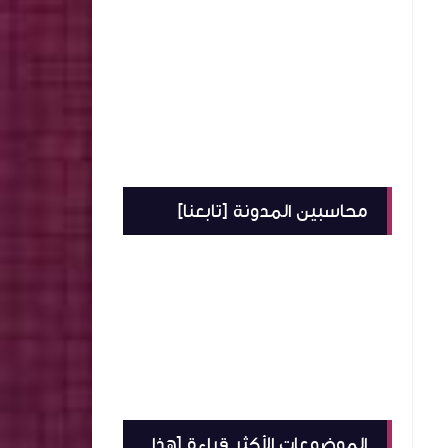
محاسبين المدونة [تابعنا]
الموضوعات الأكثر قراءة [هذا