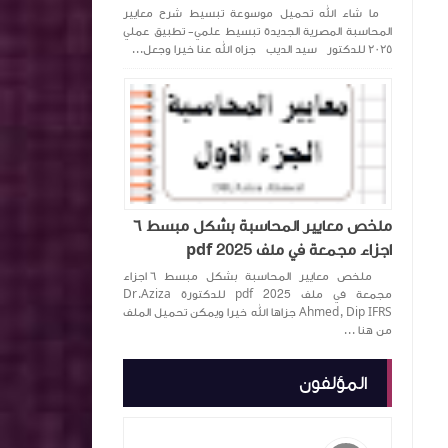
ما شاء الله تحميل موسوعة تبسيط شرح معايير
المحاسبة المصرية الجديدة تبسيط علمي- تطبيق عملي
٢٠٢٥ للدكتور سيد الديب جزاه الله عنا خيرا وجعل...
ملخص معايير المحاسبة بشكل مبسط ٦
اجزاء مجمعة في ملف pdf 2025
ملخص معايير المحاسبة بشكل مبسط ٦ اجزاء
مجمعة في ملف pdf 2025 للدكتورة ‏Dr.Aziza
Ahmed, Dip IFRS‏ جزاها الله خيرا ويمكن تحميل الملف
من هنا ...
المؤلفون