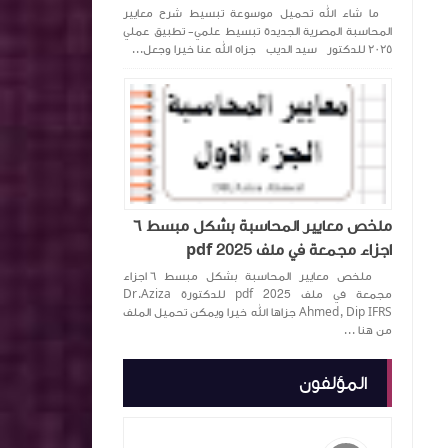
ما شاء الله تحميل موسوعة تبسيط شرح معايير
المحاسبة المصرية الجديدة تبسيط علمي- تطبيق عملي
٢٠٢٥ للدكتور سيد الديب جزاه الله عنا خيرا وجعل...
ملخص معايير المحاسبة بشكل مبسط ٦
اجزاء مجمعة في ملف pdf 2025
ملخص معايير المحاسبة بشكل مبسط ٦ اجزاء
مجمعة في ملف pdf 2025 للدكتورة ‏Dr.Aziza
Ahmed, Dip IFRS‏ جزاها الله خيرا ويمكن تحميل الملف
من هنا ...
المؤلفون