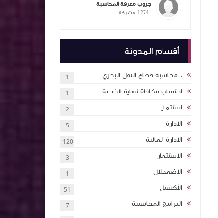
جروب معرفة المحاسبة
1274
مشاركة
ممارسات
ام الذكاء
التكاليف
المحاسبة
أقسام المدونة
يق عملي
ملخص معايير المحاسبة بشكل مبسط ٦ اجزاء
. محاسبة قطاع النقل البحري
1
احتساب مكافاة نهاية الخدمة
1
 بالذكاء
استثمار
2
اول اكثر
الادارة
5
الادارة المالية
120
ة (انجليزي
الاستثمار
3
ئة نقاط
الاضمحلال
1
الأكسيل
51
كتاب اساسيات الاستثمار والتمويل 2024 كلية
البرامج المحاسبية
7
ان