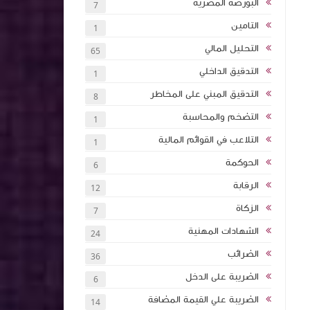
البورصة المصرية
7
التامين
1
تأثيرها على
التحليل المالي
65
الشركات
التدقيق الداخلي
1
التدقيق المبني على المخاطر
8
تخطيط
داخلي
التضخم والمحاسبة
1
امة كلية
التلاعب في القوائم المالية
1
اء هيئة
الحوكمة
6
ات النقدية
الرقابة
12
- متوسط -
الزكاة
7
الشهادات المهنية
24
 الاحتيال
الضرائب
36
الضريبة على الدخل
6
الضريبة علي القيمة المضافة
14
ت