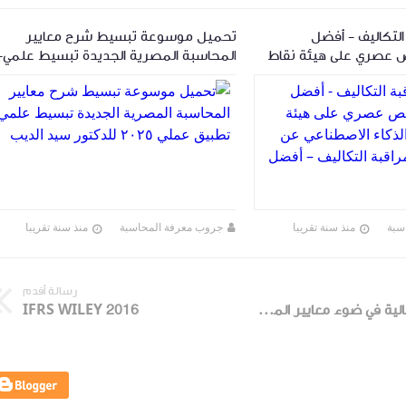
لتكاليف - أفضل
تحميل موسوعة تبسيط شرح معايير
 عصري على هيئة نقاط
المحاسبة المصرية الجديدة تبسيط علمي-
 الاصطناعي عن كتاب
تطبيق عملي ٢٠٢٥ للدكتور سيد الديب
لتكاليف – أفضل
سبة
منذ سنة تقريبا
جروب معرفة المحاسبة
منذ سنة تقريبا
رسالة أقدم
القوائم المالية في ضوء معايير المحاسبة المصرية
IFRS WILEY 2016