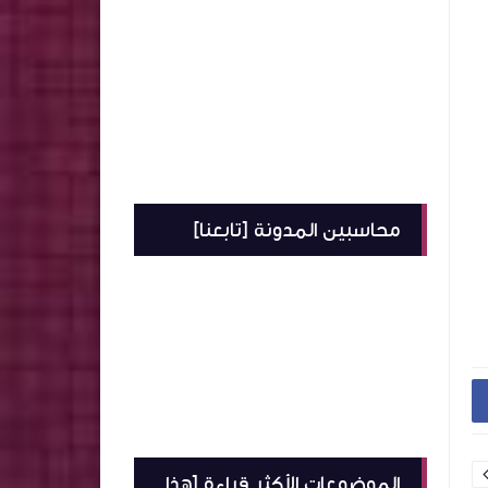
محاسبين المدونة [تابعنا]
الموضوعات الأكثر قراءة [هذا